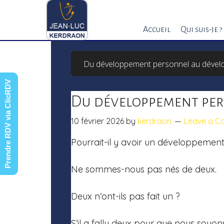
Skip
to
Accueil
Qui suis-je ?
main
content
Du développement personnel au dével
Prendre RDV via ClicRDV
Du développement per
10 février 2026
by
kerdraon
Leave a 
Pourrait-il y avoir un développement
Ne sommes-nous pas nés de deux.
Deux n’ont-ils pas fait un ?
S’il a fallu deux pour que nous soyon