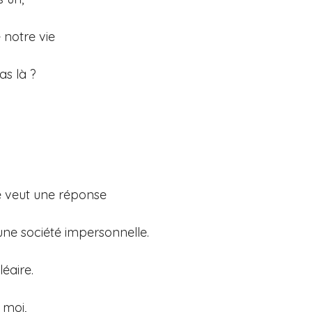
notre vie
as là ?
 veut une réponse
e société impersonnelle.
éaire.
 moi,