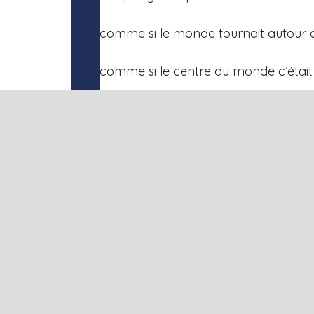
comme si le monde tournait autour 
comme si le centre du monde c’était
Quelle solitude alors d’être moi… seu
Ce que nous avons appelé développe
quand la personne n’était pas consi
quand elle n’avait d’importance que si 
Dans un collectif, le développemen
Mais dans une société où l’individu est