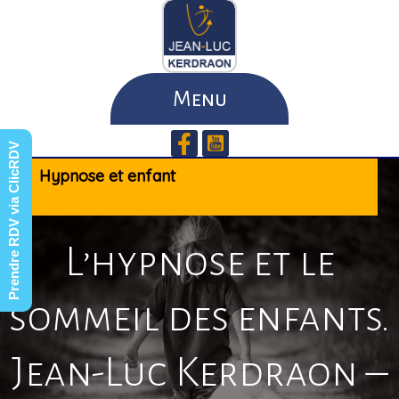
Skip
to
main
content
Menu
Prendre RDV via ClicRDV
Hypnose et enfant
L’hypnose et le
sommeil des enfants.
Jean-Luc Kerdraon –